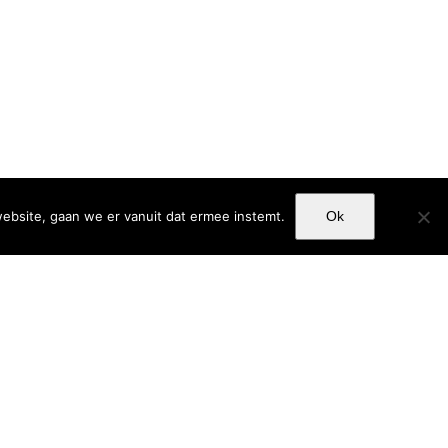
ebsite, gaan we er vanuit dat ermee instemt.
Ok
 for a preliminary research study. The goal of this