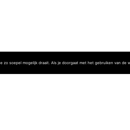
 zo soepel mogelijk draait. Als je doorgaat met het gebruiken van de w
Method
After an introductory meeting we can provide a quote