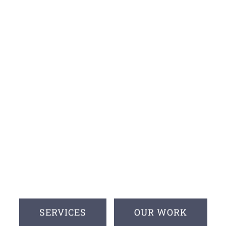
measurement & control techno
SERVICES
OUR WORK