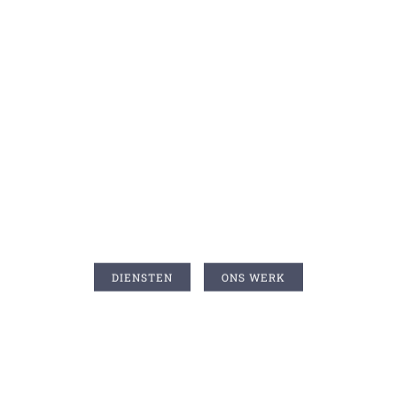
Nesto R&D innoveert meet- en
regeltechniek in uw industrie
DIENSTEN
ONS WERK